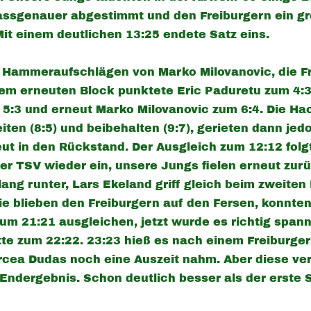
assgenauer abgestimmt
und den Freiburgern ein g
it einem deutlichen 13:25 endete Satz eins.
i Hammeraufschlägen von Marko Milovanovic, die Fr
inem erneuten Block punktete Eric Paduretu zum 4:3
5:3 und erneut Marko Milovanovic zum 6:4. Die Ha
en (8:5) und beibehalten (9:7), gerieten dann jedo
ut in den Rückstand. Der Ausgleich zum 12:12 folgt
er TSV wieder ein, unsere Jungs fielen erneut zurü
tlang runter, Lars Ekeland griff gleich beim zweiten
ie blieben den Freiburgern auf den Fersen, konnten
m 21:21 ausgleichen, jetzt wurde es richtig span
te zum 22:22. 23:23 hieß es nach einem Freiburger
rcea Dudas noch eine Auszeit nahm. Aber diese ver
 Endergebnis. Schon deutlich besser als der erste S