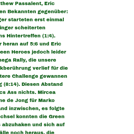
tthew Passalent, Eric
lten Bekannten gegenüber:
er starteten erst einmal
hinger scheiterten
 Hintertreffen (1:4).
 heran auf 5:6 und Eric
een Heroes jedoch leider
mega Rally, die unsere
kberührung verlief für die
eitere Challenge gewannen
g (8:14). Diesen Abstand
cs Ass nichts.
Mircea
eme de Jong für Marko
and inzwischen, es folgte
echsel konnten die Green
s abzuhaken und sich auf
älle noch heraus, die