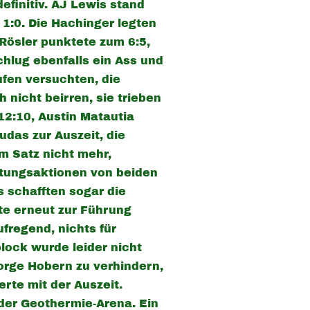
finitiv. AJ Lewis stand
1:0. Die Hachinger legten
 Rösler punktete zum 6:5,
hlug ebenfalls ein Ass und
ufen versuchten, die
 nicht beirren, sie trieben
12:10, Austin Matautia
udas zur Auszeit, die
m Satz nicht mehr,
ttungsaktionen von beiden
s schafften sogar die
te erneut zur Führung
ufregend, nichts für
lock wurde leider nicht
eorge Hobern zu verhindern,
rte mit der Auszeit.
 der Geothermie-Arena. Ein