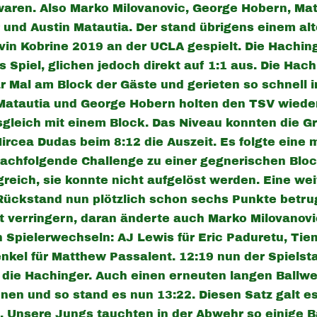
 waren. Also Marko Milovanovic, George Hobern, Ma
 und Austin Matautia. Der stand übrigens einem a
in Kobrine 2019 an der UCLA gespielt. Die Haching
 Spiel, glichen jedoch direkt auf 1:1 aus. Die Hac
 Mal am Block der Gäste und gerieten so schnell ins
Matautia und George Hobern holten den TSV wieder
gleich mit einem Block. Das Niveau konnten die Gr
ircea Dudas beim 8:12 die Auszeit. Es folgte eine 
 nachfolgende Challenge zu einer gegnerischen Bloc
greich, sie konnte nicht aufgelöst werden. Eine w
 Rückstand nun plötzlich schon sechs Punkte betru
 verringern, daran änderte auch Marko Milovanovi
n Spielerwechseln: AJ Lewis für Eric Paduretu, Ti
enkel für Matthew Passalent. 12:19 nun der Spielst
 die Hachinger. Auch einen erneuten langen Ballw
nnen und so stand es nun 13:22. Diesen Satz galt e
. Unsere Jungs tauchten in der Abwehr so einige B