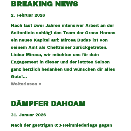
BREAKING NEWS
2. Februar 2026
Nach fast zwei Jahren intensiver Arbeit an der
Seitenlinie schlägt das Team der Green Heroes
ein neues Kapitel auf: Mircea Dudas ist von
seinem Amt als Cheftrainer zurückgetreten.
Lieber Mircea, wir möchten uns für dein
Engagement in dieser und der letzten Saison
ganz herzlich bedanken und wünschen dir alles
Gute!…
Weiterlesen »
DÄMPFER DAHOAM
31. Januar 2026
Nach der gestrigen 0:3-Heimniederlage gegen