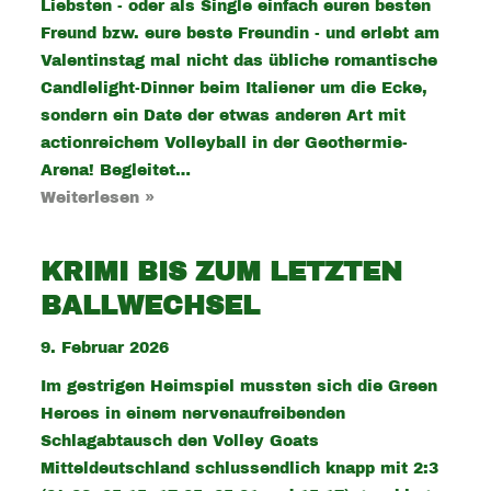
Liebsten - oder als Single einfach euren besten
Freund bzw. eure beste Freundin - und erlebt am
Valentinstag mal nicht das übliche romantische
Candlelight-Dinner beim Italiener um die Ecke,
sondern ein Date der etwas anderen Art mit
actionreichem Volleyball in der Geothermie-
Arena! Begleitet…
Weiterlesen »
KRIMI BIS ZUM LETZTEN
BALLWECHSEL
9. Februar 2026
Im gestrigen Heimspiel mussten sich die Green
Heroes in einem nervenaufreibenden
Schlagabtausch den Volley Goats
Mitteldeutschland schlussendlich knapp mit 2:3