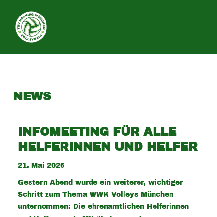
SEITE
NEWS
INFOMEETING FÜR ALLE
HELFERINNEN UND HELFER
21. Mai 2026
Gestern Abend wurde ein weiterer, wichtiger
Schritt zum Thema WWK Volleys München
unternommen: Die ehrenamtlichen Helferinnen