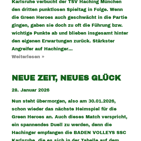
Karlsruhe verbucht der TSV Haching München
den dritten punktlosen Spieltag in Folge. Wenn
die Green Heroes auch geschwächt in die Partie
gingen, gaben sie doch zu oft die Führung bzw.
wichtige Punkte ab und blieben insgesamt hinter
den eigenen Erwartungen zurück. Stärkster
Angreifer auf Hachinger…
Weiterlesen »
NEUE ZEIT, NEUES GLÜCK
28. Januar 2026
Nun steht übermorgen, also am 30.01.2026,
schon wieder das nächste Heimspiel für die
Green Heroes an. Auch dieses Match verspricht,
ein spannendes Duell zu werden, denn die
Hachinger empfangen die BADEN VOLLEYS SSC
Karlsruhe, die es sich in der Tabelle auf dem