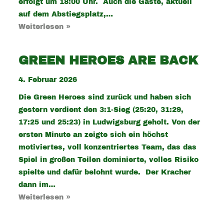
erfolgt um 18:00 Uhr. Auch die Gäste, aktuell
auf dem Abstiegsplatz,…
Weiterlesen »
GREEN HEROES ARE BACK
4. Februar 2026
Die Green Heroes sind zurück und haben sich
gestern verdient den 3:1-Sieg (25:20, 31:29,
17:25 und 25:23) in Ludwigsburg geholt. Von der
ersten Minute an zeigte sich ein höchst
motiviertes, voll konzentriertes Team, das das
Spiel in großen Teilen dominierte, volles Risiko
spielte und dafür belohnt wurde. Der Kracher
dann im…
Weiterlesen »