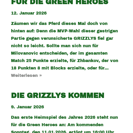
FÜR DIE GREEN HEROES
12. Januar 2026
Zäumen wir das Pferd dieses Mal doch von
hinten auf: Denn die MVP-Wahl dieser gestrigen
Partie gegen verunsicherte GRIZZLYS fiel gar
nicht so leicht. Sollte man sich nun für
Milovanovic entscheiden, der im gesamten
Match 25 Punkte erzielte, für Zhbankov, der von
18 Punkten 8 mit Blocks erzielte, oder für…
Weiterlesen »
DIE GRIZZLYS KOMMEN
9. Januar 2026
Das erste Heimspiel des Jahres 2026 steht nun
für die Green Heroes an: Am kommenden
Sonntag, den 11.01.2026, ertönt um 16:00 Uhr