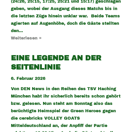
(24:26, 25:15, 17:25, 25:21 und 15:17) geschlagen
geben, wobei der Ausgang dieses Matchs bis in
die letzten Züge hinein unklar war. Beide Teams
agierten auf Augenhöhe, doch die Gäste stellten
den…
Weiterlesen »
EINE LEGENDE AN DER
SEITENLINIE
6. Februar 2026
Von DEN News in den Reihen des TSV Haching
München habt ihr sicherlich bereits schon gehört
bzw. gelesen. Nun steht am Sonntag also das
berüchtigte Heimspiel der Green Heroes gegen
die cerebricks VOLLEY GOATS
Mitteldeutschland an, der Anpfiff der Partie