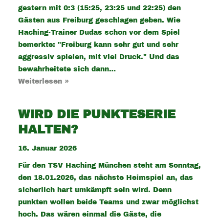
gestern mit 0:3 (15:25, 23:25 und 22:25) den
Gästen aus Freiburg geschlagen geben. Wie
Haching-Trainer Dudas schon vor dem Spiel
bemerkte: "Freiburg kann sehr gut und sehr
aggressiv spielen, mit viel Druck." Und das
bewahrheitete sich dann…
Weiterlesen »
WIRD DIE PUNKTESERIE
HALTEN?
16. Januar 2026
Für den TSV Haching München steht am Sonntag,
den 18.01.2026, das nächste Heimspiel an, das
sicherlich hart umkämpft sein wird. Denn
punkten wollen beide Teams und zwar möglichst
hoch. Das wären einmal die Gäste, die