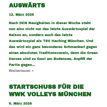
AUSWÄRTS
12. März 2026
Nach DEN Neuigkeiten in dieser Woche steht
nun also nicht nur das letzte Auswärtsspiel der
Saison an, sondern auch das letzte
Auswärtsspiel als TSV Haching München. Und
das wird ein ganz besonderes Schmankerl gegen
einen absoluten Traditionsverein, denn die Green
Heroes sind zu Gast am Bodensee. Anpfiff der
Partie gegen…
Weiterlesen »
STARTSCHUSS FÜR DIE
WWK VOLLEYS MÜNCHEN
9. März 2026