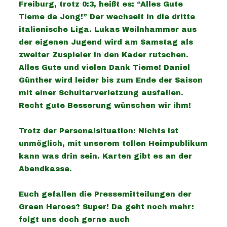
Freiburg, trotz 0:3, heißt es: “Alles Gute
Tieme de Jong!” Der wechselt in die dritte
italienische Liga. Lukas Weilnhammer aus
der eigenen Jugend wird am Samstag als
zweiter Zuspieler in den Kader rutschen.
Alles Gute und vielen Dank Tieme! Daniel
Günther wird leider bis zum Ende der Saison
mit einer Schulterverletzung ausfallen.
Recht gute Besserung wünschen wir ihm!
Trotz der Personalsituation: Nichts ist
unmöglich, mit unserem tollen Heimpublikum
kann was drin sein.
Karten gibt es an der
Abendkasse.
Euch gefallen die Pressemitteilungen der
Green Heroes? Super! Da geht noch mehr:
folgt uns doch gerne auch