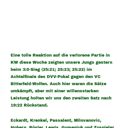
Eine tolle Reaktion auf die verlorene Partie in
KW diese Woche zeigten unsere Jungs gestern
beim 3:0-Sieg (25:21; 25:23; 25:22) im
Achtelfinale des DVV-Pokal gegen den VC
Bitterfeld-Wolfen. Auch hier waren die Sätze
umkämpft, aber mit einer willensstarken
Leistung holten wir uns den zweiten Satz nach
19:22 Rückstand.
Eckardt, Krenkel, Passalent, Milovanovic,
Hobern, Rösler, Lewis, Gumenjuk und Zuspieler