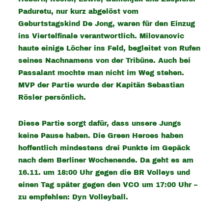
Paduretu, nur kurz abgelöst vom
Geburtstagskind De Jong, waren für den Einzug
ins Viertelfinale verantwortlich. Milovanovic
haute einige Löcher ins Feld, begleitet von Rufen
seines Nachnamens von der Tribüne. Auch bei
Passalant mochte man nicht im Weg stehen.
MVP der Partie wurde der Kapitän Sebastian
Rösler persönlich.
Diese Partie sorgt dafür, dass unsere Jungs
keine Pause haben. Die Green Heroes haben
hoffentlich mindestens drei Punkte im Gepäck
nach dem Berliner Wochenende. Da geht es am
16.11. um 18:00 Uhr gegen die BR Volleys und
einen Tag später gegen den VCO um 17:00 Uhr –
zu empfehlen: Dyn Volleyball.