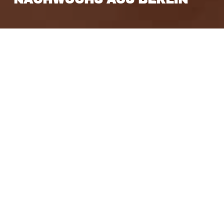
16. Januar 2023
A
m
gestrigen Sonntag konnte der TSV Haching
München weitere drei
Punkte
sammeln
und das
in weniger als 90 Minuten Spielzeit
:
die
Hachinger gewannen gegen den VC Olympia
Berlin mit
3:0
(25:20;
25:23;
25:22)
in der heimischen Bayernwerk
Sportarena.
I
m
ersten Satz starteten
E
ric Paduretu,
Mark
Gumenjuk, Quentin Zeller,
Philipp Schum
ann
,