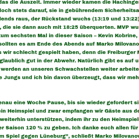
as die Auszeit. Immer wieder kamen die Hachinger
doch stets darauf, sie in gebührendem Sicherheitsa
llends raus, der Rückstand wuchs (13:19 und 13:22)
, die sie dann auch mit 18:25 überquerten. MVP wur
m sechsten Mal in dieser Saison – Kevin Kobrine, d
 sollten es am Ende des Abends auf Marko Milovano
s wir schlecht gespielt haben, denn die Freiburger 
laublich gut in der Abwehr. Natürlich gibt es auf 
ir werden an unseren Schwachstellen weiter arbeite
 Jungs und ich bin davon überzeugt, dass wir meh
au eine Woche Pause, bis sie wieder gefordert sin
ein Heimspiel und zwar empfangen wir Gäste aus d
weiterhin unterstützen, indem ihr zu den Heimspi
r Saison 120 % zu geben. Ich danke euch allen für
 Spiel gegen Lüneburg”, schließt Marko Milovanov