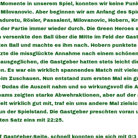
er Momente in unserem Spiel, konnten wir keine Pun
Milovanovic. Aber beginnen wir am Anfang des Spie
aduretu, Rösler, Passalent, Milovanovic, Hobern, K
der Partie immer wieder durch. Die Green Heroes si
 versenkte den Ball über die Mitte im Feld der Ga
iten Ball und machte es ihm nach. Hobern punktete
tzte die missglückte Annahme nach einem schönen
 ausgeglichen, die Gastgeber hatten stets leicht d
en. Es war ein wirklich spannendes Match mit vie
eim Zuschauen. Nun entstand zum ersten Mal ein g
r Dudas die Auszeit nahm und so wirkungsvoll die 
ams zeigten starke Abwehraktionen, aber auf der
elt wirklich gut mit, traf ein ums andere Mal zielsi
un der Spielstand. Die Gastgeber preschten voran 
ten Satz eins mit 22:25.
f Gastgeber-Seite, schnell konnten sie sich mit 0: