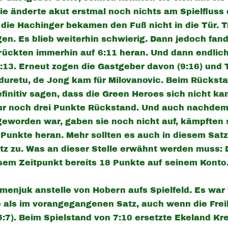
Die änderte akut erstmal noch nichts am Spielfluss 
die Hachinger bekamen den Fuß nicht in die Tür. T
en. Es blieb weiterhin schwierig. Dann jedoch fan
ückten immerhin auf 6:11 heran. Und dann endlich
:13.
Erneut zogen die Gastgeber davon (9:16) und 
duretu, de Jong kam für Milovanovic. Beim Rücksta
initiv sagen, dass die Green Heroes sich nicht k
 nur noch drei Punkte Rückstand. Und auch nachdem
geworden war, gaben sie noch nicht auf, kämpften 
unkte heran. Mehr sollten es auch in diesem Satz
z zu. Was an dieser Stelle erwähnt werden muss: D
esem Zeitpunkt bereits 18 Punkte auf seinem Konto
menjuk anstelle von Hobern aufs Spielfeld. Es war 
e als im vorangegangenen Satz, auch wenn die Frei
:7). Beim Spielstand von 7:10 ersetzte Ekeland K