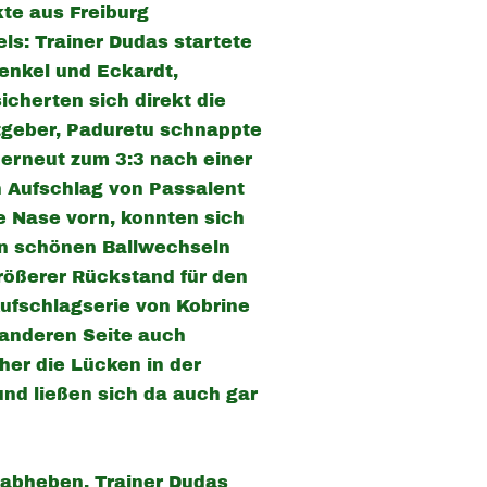
kte aus Freiburg
ls: Trainer Dudas startete
renkel und Eckardt,
cherten sich direkt die
stgeber, Paduretu schnappte
 erneut zum 3:3 nach einer
 Aufschlag von Passalent
ie Nase vorn, konnten sich
len schönen Ballwechseln
rößerer Rückstand für den
Aufschlagserie von Kobrine
 anderen Seite auch
cher die Lücken in der
und ließen sich da auch gar
3 abheben, Trainer Dudas