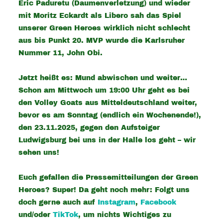
Eric Paduretu (Daumenverletzung) und wieder
mit Moritz Eckardt als Libero sah das Spiel
unserer Green Heroes wirklich nicht schlecht
aus bis Punkt 20. MVP wurde die Karlsruher
Nummer 11, John Obi.
Jetzt heißt es: Mund abwischen und weiter…
Schon am Mittwoch um 19:00 Uhr geht es bei
den Volley Goats aus Mitteldeutschland weiter,
bevor es am Sonntag (endlich ein Wochenende!),
den 23.11.2025, gegen den Aufsteiger
Ludwigsburg bei uns in der Halle los geht – wir
sehen uns!
Euch gefallen die Pressemitteilungen der Green
Heroes? Super! Da geht noch mehr: Folgt uns
doch gerne auch auf
Instagram
,
Facebook
und/oder
TikTok
, um nichts Wichtiges zu