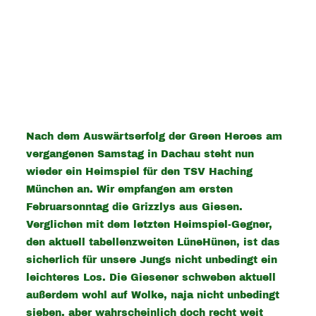
Nach dem Auswärtserfolg der Green Heroes am
vergangenen Samstag in Dachau steht nun
wieder ein Heimspiel für den TSV Haching
München an. Wir empfangen am ersten
Februarsonntag die Grizzlys aus Giesen.
Verglichen mit dem letzten Heimspiel-Gegner,
den aktuell tabellenzweiten LüneHünen, ist das
sicherlich für unsere Jungs nicht unbedingt ein
leichteres Los. Die Giesener schweben aktuell
außerdem wohl auf Wolke, naja nicht unbedingt
sieben, aber wahrscheinlich doch recht weit