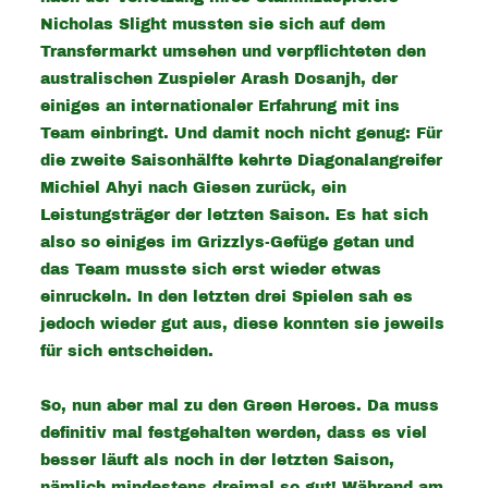
Nicholas Slight mussten sie sich auf dem
Transfermarkt umsehen und verpflichteten den
australischen Zuspieler Arash Dosanjh, der
einiges an internationaler Erfahrung mit ins
Team einbringt. Und damit noch nicht genug: Für
die zweite Saisonhälfte kehrte Diagonalangreifer
Michiel Ahyi nach Giesen zurück, ein
Leistungsträger der letzten Saison. Es hat sich
also so einiges im Grizzlys-Gefüge getan und
das Team musste sich erst wieder etwas
einruckeln. In den letzten drei Spielen sah es
jedoch wieder gut aus, diese konnten sie jeweils
für sich entscheiden.
So, nun aber mal zu den Green Heroes. Da muss
definitiv mal festgehalten werden, dass es viel
besser läuft als noch in der letzten Saison,
nämlich mindestens dreimal so gut! Während am