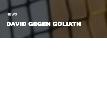
NEWS
DAVID GEGEN GOLIATH
3. Februar 2024
Dieser Volleyball-Samstagabend ging für alle
Hachinger Fans wirklich schnell vorbei. Nicht
einmal 70 Minuten dauerte das Rückspiel der
Green Heroes in der Hauptstadt. Chancenlos
mussten sich unsere Jungs mit einem mehr als
deutlichen 0:3 (15:25; 8:25; 11:25) gegen Berliner
in Top-Form geschlagen geben.