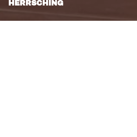
HERRSCHING
14. Dezember 2023
Man konnte ganze Gebirgszüge plumpsen hören
am Sonntag, endlich der erste Sieg mit 3:1 gegen
KW – verdient und zum großen Teil souverän. Wir
hoffen, dass nun der Knoten geplatzt ist und
noch der ein oder andere Punkt auf unserem
Konto landet.
In der besinnlichen Vorweihnachtszeit sind
unsere Jungs, die Green Heroes, noch zweimal
gefordert. Bereits am Freitag spielen wir im