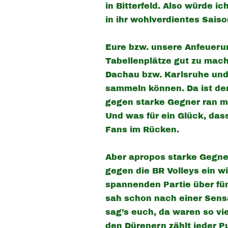
in Bitterfeld. Also würde 
in ihr wohlverdientes Saiso
Eure bzw. unsere Anfeuerun
Tabellenplätze gut zu mache
Dachau bzw. Karlsruhe und 
sammeln können. Da ist der
gegen starke Gegner ran mü
Und was für ein Glück, das
Fans im Rücken.
Aber apropos starke Gegne
gegen die BR Volleys ein wi
spannenden Partie über fü
sah schon nach einer Sensa
sag’s euch, da waren so vie
den Dürenern zählt jeder Pu