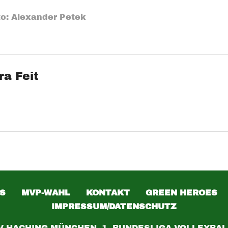
to: Alexander Petek
ra Feit
S
MVP-WAHL
KONTAKT
GREEN HEROES
IMPRESSUM/DATENSCHUTZ
V HACHING MÜNCHEN, 1. BUNDESLIGA VOLLEYBAL