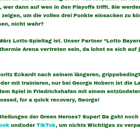
 wer dann auf wen in den Playoffs trifft. Sie werd
e zeigen, um die vollen drei Punkte einsacken zu k
hen, nicht wahr?
 März Lotto-Spieltag ist. Unser Partner “Lotto Bay
hermie Arena vertreten sein, da lohnt es sich auf 
Moritz Eckardt nach seinem längeren, grippebedingte
er mit trainieren, nur bei George Hobern ist die
it dem Spiel in Friedrichshafen mit einem entzündet
ossed, for a quick recovery, George!
tteilungen der Green Heroes? Super! Da geht noch
book
und/oder
TikTok
, um nichts Wichtiges zu ver