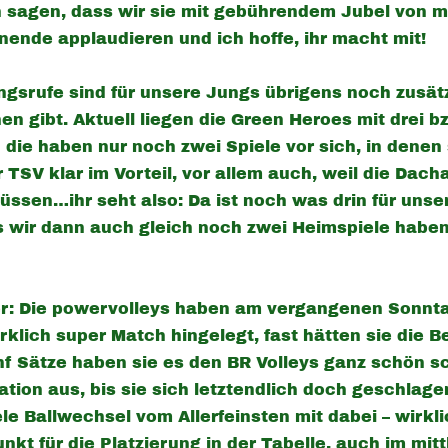
ich sagen, dass wir sie mit gebührendem Jubel von 
nende applaudieren und ich hoffe, ihr macht mit!
gsrufe sind für unsere Jungs übrigens noch zusätz
n gibt. Aktuell liegen die Green Heroes mit drei bz
die haben nur noch zwei Spiele vor sich, in denen
 TSV klar im Vorteil, vor allem auch, weil die Dac
ssen…ihr seht also: Da ist noch was drin für unser
s wir dann auch gleich noch zwei Heimspiele haben
r: Die powervolleys haben am vergangenen Sonnta
rklich super Match hingelegt, fast hätten sie die B
nf Sätze haben sie es den BR Volleys ganz schön 
tion aus, bis sie sich letztendlich doch geschlag
le Ballwechsel vom Allerfeinsten mit dabei – wirkli
nkt für die Platzierung in der Tabelle, auch im mitt