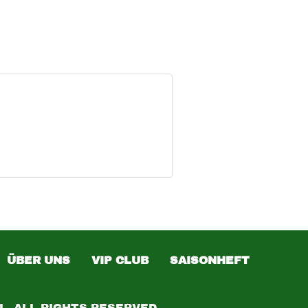
ÜBER UNS
VIP CLUB
SAISONHEFT
L. ALL RIGHTS RESERVED