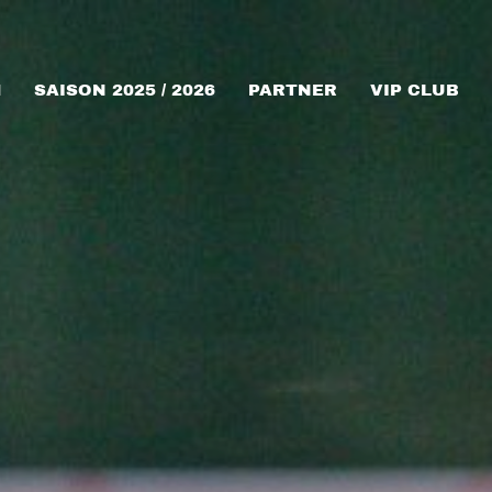
M
SAISON 2025 / 2026
PARTNER
VIP CLUB