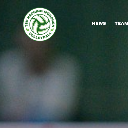
NEWS
TEA