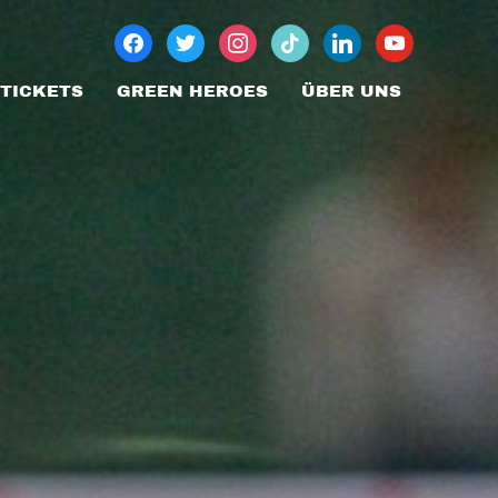
TICKETS
GREEN HEROES
ÜBER UNS