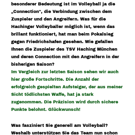
besonderer Bedeutung ist im Volleyball ja die
„Connection“, die Verbindung zwischen dem
Zuspieler und den Angreifern. Was für die
Hachinger Volleyballer möglich ist, wenn das
brillant funktioniert, hat man beim Pokalsieg
gegen Friedrichshafen gesehen. Wie gefallen
Ihnen die Zuspieler des TSV Haching München
und deren Connection mit den Angreifern in der
bisherigen Saison?
Im Vergleich zur letzten Saison sehen wir auch
hier große Fortschritte. Die Anzahl der
erfolgreich gespielten Aufsteiger, der aus meiner
Sicht tödlichsten Waffe, hat ja stark
zugenommen. Die Präzision wird durch sichere
Punkte belohnt. Glückwunsch!
Was fasziniert Sie generell am Volleyball?
Weshalb unterstützen Sie das Team nun schon