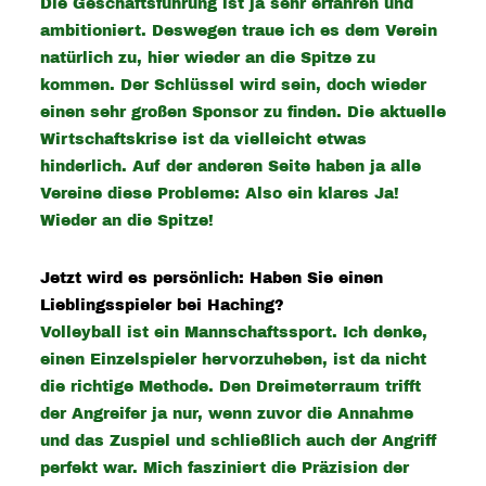
Die Geschäftsführung ist ja sehr erfahren und
ambitioniert. Deswegen traue ich es dem Verein
natürlich zu, hier wieder an die Spitze zu
kommen. Der Schlüssel wird sein, doch wieder
einen sehr großen Sponsor zu finden. Die aktuelle
Wirtschaftskrise ist da vielleicht etwas
hinderlich. Auf der anderen Seite haben ja alle
Vereine diese Probleme: Also ein klares Ja!
Wieder an die Spitze!
Jetzt wird es persönlich: Haben Sie einen
Lieblingsspieler bei Haching?
Volleyball ist ein Mannschaftssport. Ich denke,
einen Einzelspieler hervorzuheben, ist da nicht
die richtige Methode. Den Dreimeterraum trifft
der Angreifer ja nur, wenn zuvor die Annahme
und das Zuspiel und schließlich auch der Angriff
perfekt war. Mich fasziniert die Präzision der