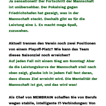
Ja sensationell! Der Fortschritt der Mannschaft
ist unübersehbar. Der Pokalsieg gegen
Friedrichshafen hat gezeigt, was in der
Mannschaft steckt. Deshalb gibt es für die
Leistung eine 1. Es macht mega Spaß,
zuzusehen.
Aktuell trennen den Verein noch zwei Positionen
von einem Playoff-Platz? Wie kann das Team
dieses Saisonziel noch erreichen?
Auf jeden Fall mit einem Sieg am Sonntag! Aber
da die Leistungskurve der Mannschaft steil nach
oben zeigt, glaube ich in jedem Fall fest daran,
dass dieses Ziel erreicht wird. Die Mentalität der
Mannschaft ist gut, und das wird was!
Als Chef von MEMBRAIN schaffen Sie von Berufs
wegen stabile, intelligente IT-Verbindungen: Von