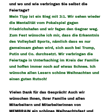
und wo und wie verbringen Sie selbst die
Feiertage?
Mein Tipp ist ein Sieg mit 3:1. Wir sehen wieder
die Mentalität vom Pokalspiel gegen
Friedrichshafen und wir fegen den Gegner weg.
Zum Fest wünsche ich mir, dass die Erkenntnis
des Volleyball Sports, nämlich dass es nur
gemeinsam gehen wird, sich auch bei Trump,
Putin und Co. durchsetzt. Wir verbringen die
Feiertage in Unterhaching im Kreis der Familie
und hoffen immer noch auf etwas Schnee. Ich
wünsche allen Lesern schöne Weihnachten und
einen guten Rutsch!
Vielen Dank für das Gespräch! Auch wir
wünschen Ihnen, Ihrer Familie und allen
Mitarbeitern und Mitarbeiterinnen von
MEMBRAIN ein schönes Weihnachtsfest und