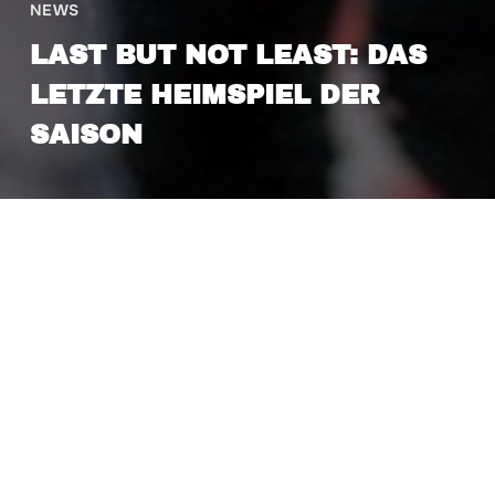
NEWS
LAST BUT NOT LEAST: DAS
LETZTE HEIMSPIEL DER
SAISON
6. März 2024
Schneller als uns allen lieb ist, naht nun also
doch der 09.03.2024 und somit klopft das
Volleyball-Saisonende definitiv lautstark an die
Türen der Geothermie-Arena. Zumindest für die
Green Heroes geht die Saison nun zu Ende,
genauso wie höchstwahrscheinlich für Dachau,